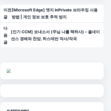
글 탐색
이전
[Microsoft Edge] 엣지 InPrivate 브라우징 사용
글
방법 | 개인 정보 보호 추적 방지
다
[인기 CCM] 보내소서 (주님 나를 택하사) – 올네이
음
션스 경배와 찬양, 하스데반 작사/작곡
글