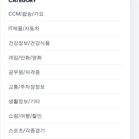
CATEGORY
CCM/팝송/가요
IT제품/자동차
건강정보/건강식품
게임/만화/영화
공무원/자격증
교통/주차장정보
생활정보/기타
쇼핑/여행/할인
스포츠/각종경기