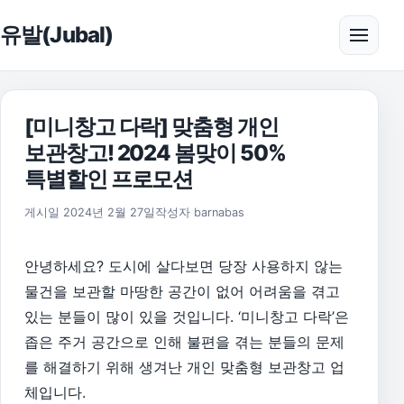
본문으로 건너뛰기
유발(Jubal)
메뉴 
[미니창고 다락] 맞춤형 개인
보관창고! 2024 봄맞이 50%
특별할인 프로모션
2024년 2월 28일
게시일
2024년 2월 27일
작성자
barnabas
안녕하세요? 도시에 살다보면 당장 사용하지 않는
물건을 보관할 마땅한 공간이 없어 어려움을 겪고
있는 분들이 많이 있을 것입니다. ‘미니창고 다락’은
좁은 주거 공간으로 인해 불편을 겪는 분들의 문제
를 해결하기 위해 생겨난 개인 맞춤형 보관창고 업
체입니다.