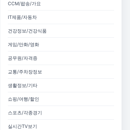
CCM/팝송/가요
IT제품/자동차
건강정보/건강식품
게임/만화/영화
공무원/자격증
교통/주차장정보
생활정보/기타
쇼핑/여행/할인
스포츠/각종경기
실시간TV보기