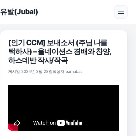
본문으로 건너뛰기
유발(Jubal)
메뉴 
[인기 CCM] 보내소서 (주님 나를
택하사) – 올네이션스 경배와 찬양,
하스데반 작사/작곡
2025년 11월 17일
게시일
2024년 2월 28일
작성자
barnabas