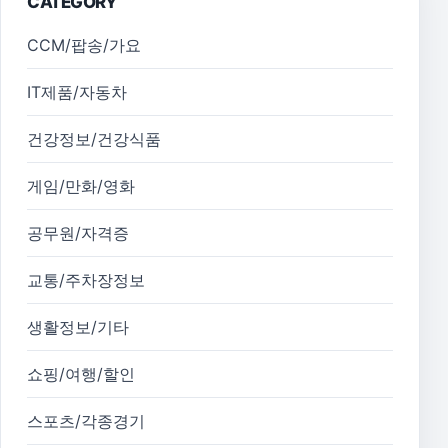
CATEGORY
CCM/팝송/가요
IT제품/자동차
건강정보/건강식품
게임/만화/영화
공무원/자격증
교통/주차장정보
생활정보/기타
쇼핑/여행/할인
스포츠/각종경기