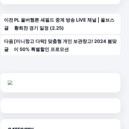
글 탐색
이전
PL 울버햄튼 셰필드 중계 방송 LIVE 채널 | 울브스
글
황희찬 경기 일정 (2.25)
다음
[미니창고 다락] 맞춤형 개인 보관창고! 2024 봄맞
글
이 50% 특별할인 프로모션