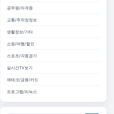
공무원/자격증
교통/주차장정보
생활정보/기타
쇼핑/여행/할인
스포츠/각종경기
실시간TV보기
재테크/금융/카드
프로그램/리눅스