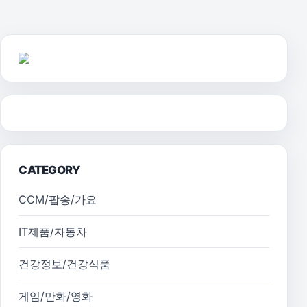
CATEGORY
CCM/팝송/가요
IT제품/자동차
건강정보/건강식품
게임/만화/영화