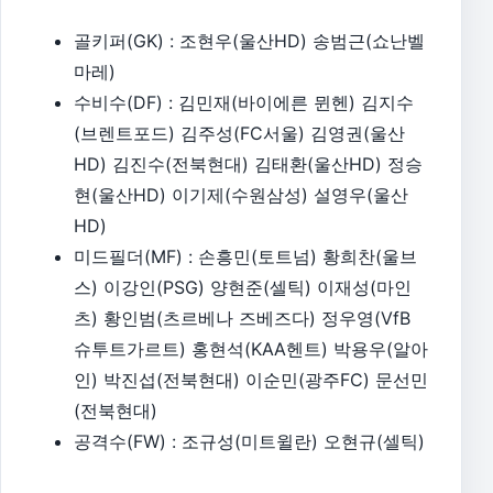
골키퍼(GK) : 조현우(울산HD) 송범근(쇼난벨
마레)
수비수(DF) : 김민재(바이에른 뮌헨) 김지수
(브렌트포드) 김주성(FC서울) 김영권(울산
HD) 김진수(전북현대) 김태환(울산HD) 정승
현(울산HD) 이기제(수원삼성) 설영우(울산
HD)
미드필더(MF) : 손흥민(토트넘) 황희찬(울브
스) 이강인(PSG) 양현준(셀틱) 이재성(마인
츠) 황인범(츠르베나 즈베즈다) 정우영(VfB
슈투트가르트) 홍현석(KAA헨트) 박용우(알아
인) 박진섭(전북현대) 이순민(광주FC) 문선민
(전북현대)
공격수(FW) : 조규성(미트윌란) 오현규(셀틱)