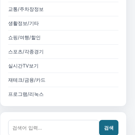
교통/주차장정보
생활정보/기타
쇼핑/여행/할인
스포츠/각종경기
실시간TV보기
재테크/금융/카드
프로그램/리눅스
검색어:
검색