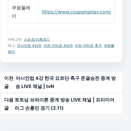
쿠팡플레
https://www.coupangplay.com/
이
카테고리:
스포츠/각종경기
태그:
아시안컵 4강전
,
이란 카타르 4강전
,
이란 카타르 축구
,
쿠팡플
레이
글 탐색
이전
아시안컵 4강 한국 요르단 축구 준결승전 중계 방
글
송 LIVE 채널 | tvN
다음
토트넘 브라이튼 중계 방송 LIVE 채널 | 프리미어
글
리그 손흥민 경기 (2.11)