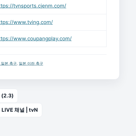
ttps://tvnsports.cjenm.com/
ttps://www.tving.com/
ttps://www.coupangplay.com/
 일본 축구
,
일본 이란 축구
(2.3)
VE 채널 | tvN