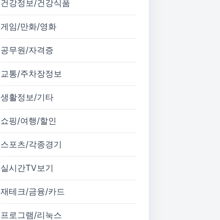
건강정보/건강식품
게임/만화/영화
공무원/자격증
교통/주차장정보
생활정보/기타
쇼핑/여행/할인
스포츠/각종경기
실시간TV보기
재테크/금융/카드
프로그램/리눅스