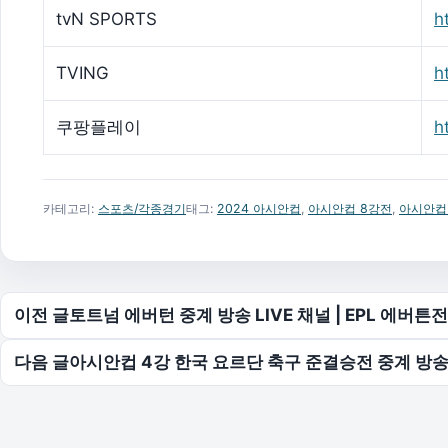
tvN SPORTS
h
TVING
h
쿠팡플레이
h
카테고리:
스포츠/각종경기
태그:
2024 아시안컵
,
아시안컵 8강전
,
아시안컵
글 탐색
이전 글
토트넘 에버턴 중계 방송 LIVE 채널 | EPL 에버튼전 
다음 글
아시안컵 4강 한국 요르단 축구 준결승전 중계 방송 LI