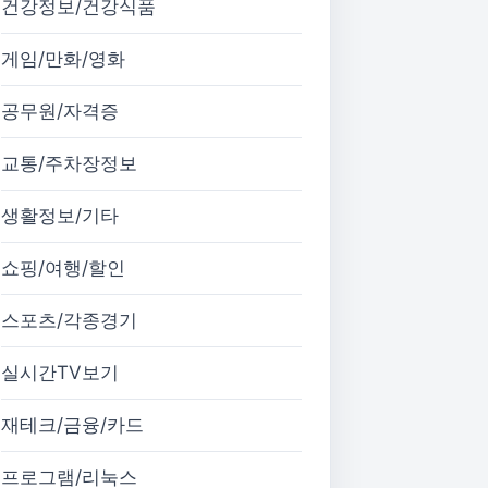
건강정보/건강식품
게임/만화/영화
공무원/자격증
교통/주차장정보
생활정보/기타
쇼핑/여행/할인
스포츠/각종경기
실시간TV보기
재테크/금융/카드
프로그램/리눅스