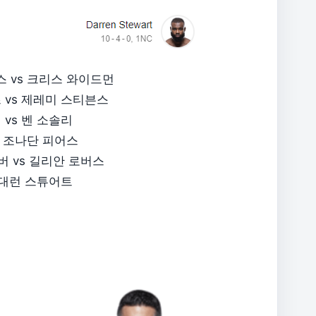
 vs 크리스 와이드먼
 vs 제레미 스티븐스
 vs 벤 소솔리
s 조나단 피어스
버 vs 길리안 로버스
s 대런 스튜어트