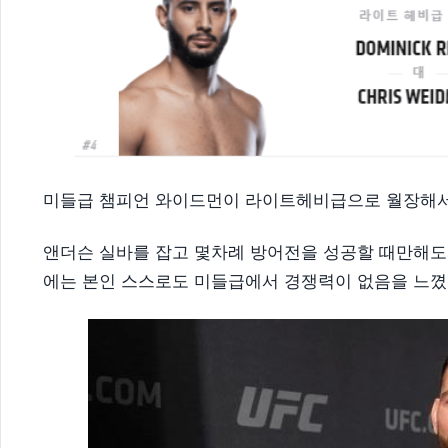
미들급 챔피언 와이드먼이 라이트헤비급으로 월장해서
앤더슨 실바를 잡고 몇차례 방어전을 성공할 때만해
에는 본인 스스로도 미들급에서 경쟁력이 없음을 느