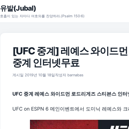
본문으로 건너뛰기
유발(Jubal)
호흡이 있는 자마다 여호와를 찬양하라.(Psalm 150:6)
[UFC 중계] 레예스 와이드
중계 인터넷무료
2026년 8월 1일
게시일
2019년 10월 18일
작성자
barnabas
UFC 중계 레예스 와이드먼 로드리게즈 스티븐스 인터넷
UFC on ESPN 6 메인이벤트에서 도미닉 레예스와