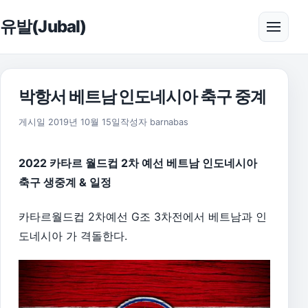
본문으로 건너뛰기
유발(Jubal)
메뉴 
박항서 베트남 인도네시아 축구 중계
2026년 8월 1일
게시일
2019년 10월 15일
작성자
barnabas
2022 카타르 월드컵 2차 예선 베트남 인도네시아
축구 생중계 & 일정
카타르월드컵 2차예선 G조 3차전에서 베트남과 인
도네시아 가 격돌한다.