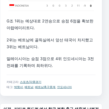
G조 1위는 예상대로 2연승으로 승점 6점을 확보한
아랍에미리트다.
2위는 베트남에 골득실에서 앞선 태국이 차지했고
3위는 베트남이다.
말레이시아는 승점 3점으로 4위 인도네시아는 3전
전패를 기록하며 최하위다.
카테고리:
스포츠/각종경기
태그:
박항서
,
베트남
,
베트남축구중계
,
인도네시아
글 탐색