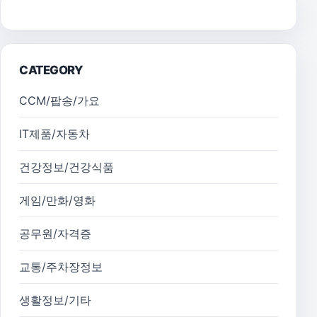
CATEGORY
CCM/팝송/가요
IT제품/자동차
건강정보/건강식품
게임/만화/영화
공무원/자격증
교통/주차장정보
생활정보/기타