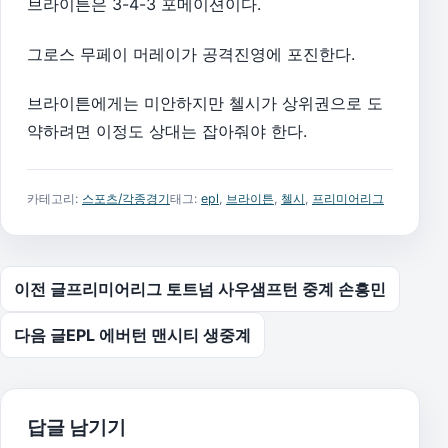
브라이튼은 3-4-3 포메이션이다.
그로스 무페이 머레이가 공격진영에 포진한다.
브라이튼에게는 미안하지만 첼시가 상위권으로 도
약하려면 이정도 상대는 잡아줘야 한다.
카테고리:
스포츠/각종경기
태그:
epl
,
브라이튼
,
첼시
,
프리미어리그
글 탐색
이전 글
프리미어리그 토트넘 사우샘프턴 중계 손흥민
다음 글
EPL 에버턴 맨시티 생중계
답글 남기기