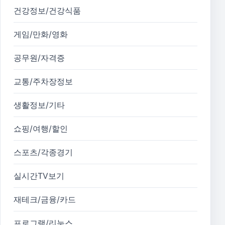
건강정보/건강식품
게임/만화/영화
공무원/자격증
교통/주차장정보
생활정보/기타
쇼핑/여행/할인
스포츠/각종경기
실시간TV보기
재테크/금융/카드
프로그램/리눅스