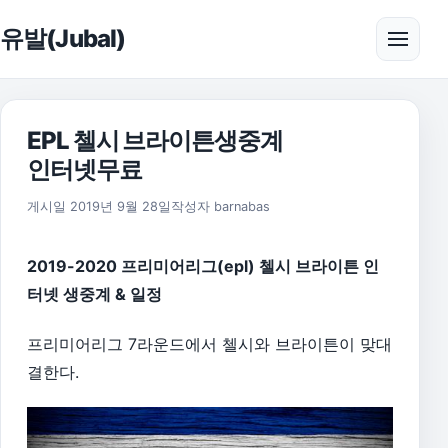
본문으로 건너뛰기
유발(Jubal)
메뉴 
EPL 첼시 브라이튼생중계
인터넷무료
2026년 8월 1일
게시일
2019년 9월 28일
작성자
barnabas
2019-2020 프리미어리그(epl) 첼시 브라이튼 인
터넷 생중계 & 일정
프리미어리그 7라운드에서 첼시와 브라이튼이 맞대
결한다.