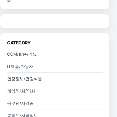
CATEGORY
CCM/팝송/가요
IT제품/자동차
건강정보/건강식품
게임/만화/영화
공무원/자격증
교통/주차장정보