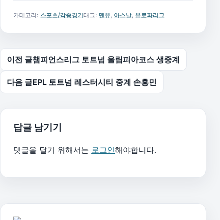
카테고리:
스포츠/각종경기
태그:
맨유
,
아스날
,
유로파리그
글 탐색
이전 글
챔피언스리그 토트넘 올림피아코스 생중계
다음 글
EPL 토트넘 레스터시티 중계 손흥민
답글 남기기
댓글을 달기 위해서는
로그인
해야합니다.