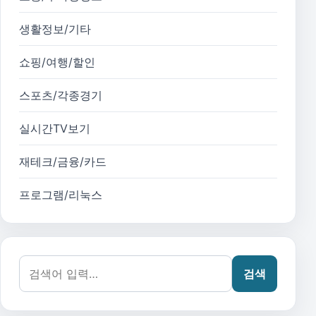
생활정보/기타
쇼핑/여행/할인
스포츠/각종경기
실시간TV보기
재테크/금융/카드
프로그램/리눅스
검색어:
검색