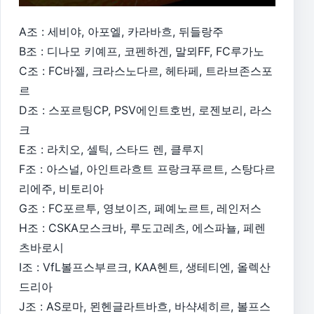
A조 : 세비야, 아포엘, 카라바흐, 뒤들랑주
B조 : 디나모 키예프, 코펜하겐, 말뫼FF, FC루가노
C조 : FC바젤, 크라스노다르, 헤타페, 트라브존스포
르
D조 : 스포르팅CP, PSV에인트호번, 로젠보리, 라스
크
E조 : 라치오, 셀틱, 스타드 렌, 클루지
F조 : 아스널, 아인트라흐트 프랑크푸르트, 스탕다르
리에주, 비토리아
G조 : FC포르투, 영보이즈, 페예노르트, 레인저스
H조 : CSKA모스크바, 루도고레츠, 에스파뇰, 페렌
츠바로시
I조 : VfL볼프스부르크, KAA헨트, 생테티엔, 올렉산
드리아
J조 : AS로마, 묀헨글라트바흐, 바샥셰히르, 볼프스