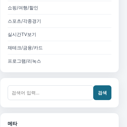
쇼핑/여행/할인
스포츠/각종경기
실시간TV보기
재테크/금융/카드
프로그램/리눅스
검색어:
검색
메타