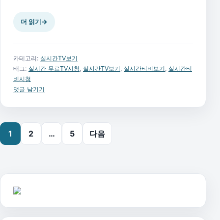
더 읽기
→
카테고리:
실시간TV보기
태그:
실시간 무료TV시청
,
실시간TV보기
,
실시간티비보기
,
실시간티
비시청
댓글 남기기
글 페이지 매김
1
2
…
5
다음