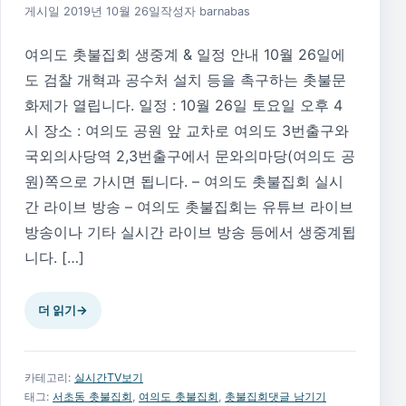
2026년 8월 1일
게시일
2019년 10월 26일
작성자
barnabas
여의도 촛불집회 생중계 & 일정 안내 10월 26일에
도 검찰 개혁과 공수처 설치 등을 촉구하는 촛불문
화제가 열립니다. 일정 : 10월 26일 토요일 오후 4
시 장소 : 여의도 공원 앞 교차로 여의도 3번출구와
국외의사당역 2,3번출구에서 문와의마당(여의도 공
원)쪽으로 가시면 됩니다. – 여의도 촛불집회 실시
간 라이브 방송 – 여의도 촛불집회는 유튜브 라이브
방송이나 기타 실시간 라이브 방송 등에서 생중계됩
니다. […]
더 읽기
→
카테고리:
실시간TV보기
태그:
서초동 촛불집회
,
여의도 촛불집회
,
촛불집회
댓글 남기기