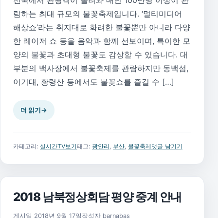
전국에서 관광객이 몰려와 매년 100만명 이상이 관
람하는 최대 규모의 불꽃축제입니다. ‘멀티미디어
해상쇼’라는 취지대로 화려한 불꽃뿐만 아니라 다양
한 레이저 쇼 등을 음악과 함께 선보이며, 특이한 모
양의 불꽃과 초대형 불꽃도 감상할 수 있습니다. 대
부분의 백사장에서 불꽃축제를 관람하지만 동백섬,
이기대, 황령산 등에서도 불꽃쇼를 즐길 수 […]
더 읽기
→
카테고리:
실시간TV보기
태그:
광안리
,
부산
,
불꽃축제
댓글 남기기
2018 남북정상회담 평양 중계 안내
2018년 9월 18일
게시일
2018년 9월 17일
작성자
barnabas