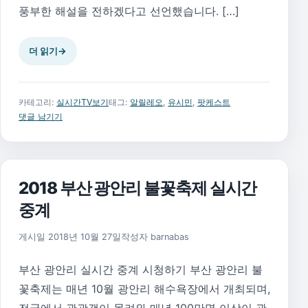
풍부한 해설을 전하겠다고 선언했습니다. […]
더 읽기
→
카테고리:
실시간TV보기
태그:
알릴레오
,
유시민
,
팟케스트
댓글 남기기
2018 부산 광안리 불꽃축제 실시간
중계
2026년 8월 1일
게시일
2018년 10월 27일
작성자
barnabas
부산 광안리 실시간 중계 시청하기 부산 광안리 불
꽃축제는 매년 10월 광안리 해수욕장에서 개최되며,