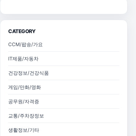
CATEGORY
CCM/팝송/가요
IT제품/자동차
건강정보/건강식품
게임/만화/영화
공무원/자격증
교통/주차장정보
생활정보/기타