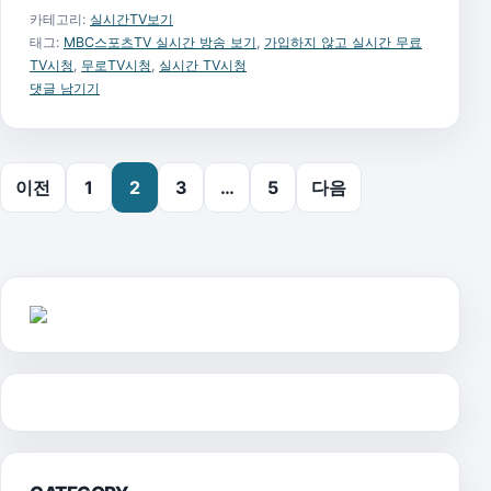
카테고리:
실시간TV보기
태그:
MBC스포츠TV 실시간 방송 보기
,
가입하지 않고 실시간 무료
TV시청
,
무로TV시청
,
실시간 TV시청
댓글 남기기
글 페이지 매김
이전
1
2
3
…
5
다음