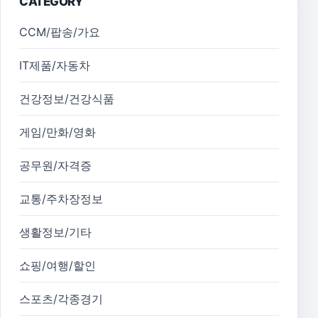
CATEGORY
CCM/팝송/가요
IT제품/자동차
건강정보/건강식품
게임/만화/영화
공무원/자격증
교통/주차장정보
생활정보/기타
쇼핑/여행/할인
스포츠/각종경기