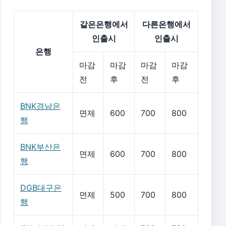
같은은행에서
다른은행에서
인출시
인출시
은행
마감
마감
마감
마감
전
후
전
후
BNK경남은
면제
600
700
800
행
BNK부산은
면제
600
700
800
행
DGB대구은
면제
500
700
800
행