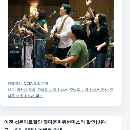
카테고리:
CCM/팝송/가요
태그:
마커스 워쉽
,
주님을 보게 하소서
,
주님을 보게 하소서 가사
,
주
님을 보게 하소서 악보
글 탐색
이전
cj온마트할인 팻다운파워번마스터 할인(최대
글
60~65%) 이벤트 안내