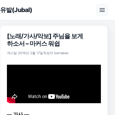
본문으로 건너뛰기
유발(Jubal)
메뉴 
[노래/가사/악보] 주님을 보게
하소서 – 마커스 워쉽
2025년 11월 18일
게시일
2016년 2월 17일
작성자
barnabas
— 가사 —