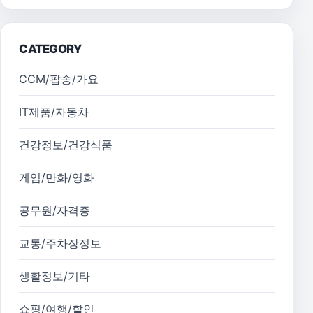
CATEGORY
CCM/팝송/가요
IT제품/자동차
건강정보/건강식품
게임/만화/영화
공무원/자격증
교통/주차장정보
생활정보/기타
쇼핑/여행/할인