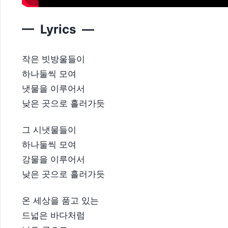
— Lyrics —
작은 빗방울들이
하나둘씩 모여
냇물을 이루어서
낮은 곳으로 흘러가듯
그 시냇물들이
하나둘씩 모여
강물을 이루어서
낮은 곳으로 흘러가듯
온 세상을 품고 있는
드넓은 바다처럼