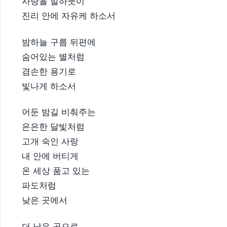
사랑을 말하듯이
진리 안에 자유케 하소서
밤하늘 구름 뒤편에
숨어있는 별처럼
겸손한 용기로
빛나게 하소서
어둔 밤길 비춰주는
은은한 달빛처럼
고개 숙인 사랑
내 안에 버티게
온 세상 품고 있는
파도처럼
낮은 곳에서
더 낮은 곳으로