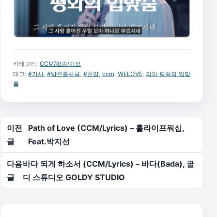
카테고리:
CCM/팝송/가요
태그:
#가사
,
#박은총사곡
,
#찬양
,
ccm
,
WELOVE
,
의와 평화의 입맞
춤
글 탐색
이전
Path of Love (CCM/Lyrics) – 홀라이프워십,
글
Feat.박지선
다음
바다 되게 하소서 (CCM/Lyrics) – 바다(Bada), 골
글
디 스튜디오 GOLDY STUDIO