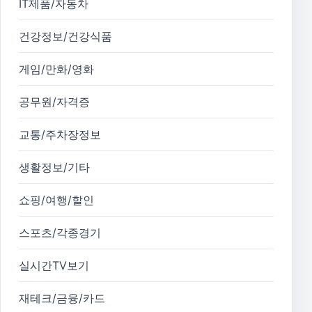
IT제품/자동차
건강정보/건강식품
게임/만화/영화
공무원/자격증
교통/주차장정보
생활정보/기타
쇼핑/여행/할인
스포츠/각종경기
실시간TV보기
재테크/금융/카드