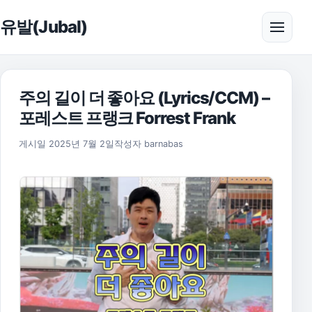
본문으로 건너뛰기
유발(Jubal)
메뉴 
주의 길이 더 좋아요 (Lyrics/CCM) –
포레스트 프랭크 Forrest Frank
게시일
2025년 7월 2일
작성자
barnabas