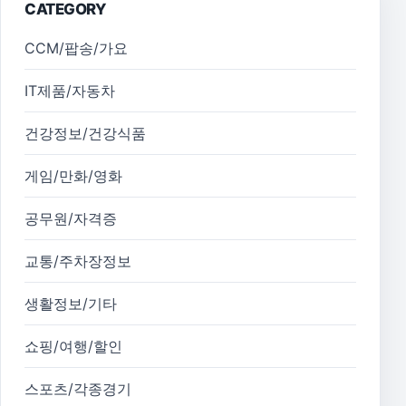
CATEGORY
CCM/팝송/가요
IT제품/자동차
건강정보/건강식품
게임/만화/영화
공무원/자격증
교통/주차장정보
생활정보/기타
쇼핑/여행/할인
스포츠/각종경기