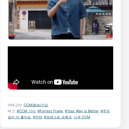
카테고리:
CCM/팝송/가요
태그:
#CCM 가사
,
#Forrest Frank
,
#Your Way Is Better
,
#주의
길이 더 좋아요
,
#찬양
,
#포레스트 프랭크
,
신곡 CCM