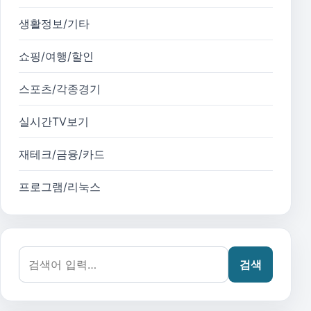
생활정보/기타
쇼핑/여행/할인
스포츠/각종경기
실시간TV보기
재테크/금융/카드
프로그램/리눅스
검색어:
검색