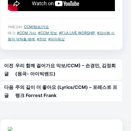
카테고리:
CCM/팝송/가요
태그:
#CCM 가사
,
#CCM 악보
,
#F.I.A LIVE WORSHIP
,
#감사해 시
험이 닥쳐올 때에
,
#찬양
,
#피아워십
글 탐색
이전
우리 함께 걸어가요 악보/CCM) – 손경민, 김정희
글
(원곡- 아이빅밴드)
다음
주의 길이 더 좋아요 (Lyrics/CCM) – 포레스트 프
글
랭크 Forrest Frank