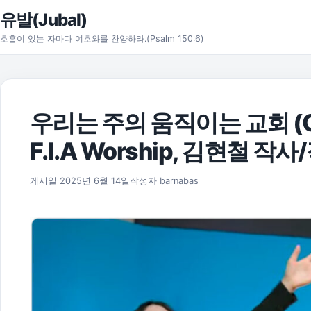
본문으로 건너뛰기
유발(Jubal)
호흡이 있는 자마다 여호와를 찬양하라.(Psalm 150:6)
우리는 주의 움직이는 교회 (
F.I.A Worship, 김현철 작
2025년 11월 17일
게시일
2025년 6월 14일
작성자
barnabas