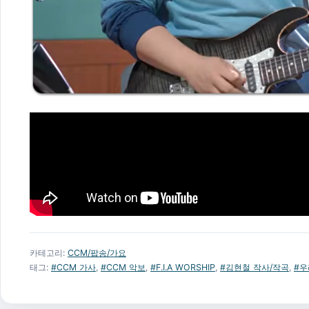
카테고리:
CCM/팝송/가요
태그:
#CCM 가사
,
#CCM 악보
,
#F.I.A WORSHIP
,
#김현철 작사/작곡
,
#우