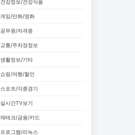
건강정보/건강식품
게임/만화/영화
공무원/자격증
교통/주차장정보
생활정보/기타
쇼핑/여행/할인
스포츠/각종경기
실시간TV보기
재테크/금융/카드
프로그램/리눅스