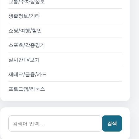
교통/주차장정보
생활정보/기타
쇼핑/여행/할인
스포츠/각종경기
실시간TV보기
재테크/금융/카드
프로그램/리눅스
검색어:
검색