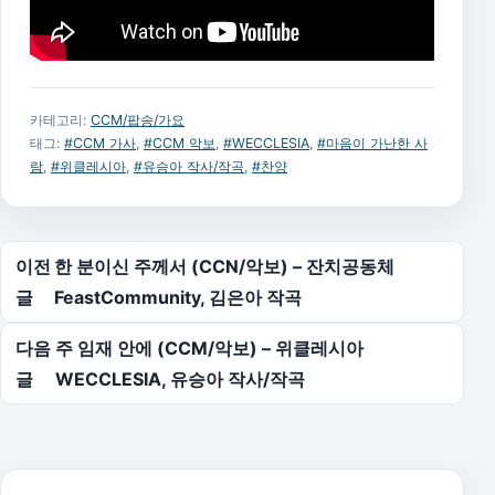
카테고리:
CCM/팝송/가요
태그:
#CCM 가사
,
#CCM 악보
,
#WECCLESIA
,
#마음이 가난한 사
람
,
#위클레시아
,
#유승아 작사/작곡
,
#찬양
글 탐색
이전
한 분이신 주께서 (CCN/악보) – 잔치공동체
글
FeastCommunity, 김은아 작곡
다음
주 임재 안에 (CCM/악보) – 위클레시아
글
WECCLESIA, 유승아 작사/작곡