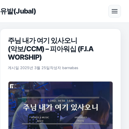
본문으로 건너뛰기
유발(Jubal)
메뉴 
주님 내가 여기 있사오니
(악보/CCM) – 피아워십 (F.I.A
WORSHIP)
2025년 11월 17일
게시일
2025년 3월 25일
작성자
barnabas