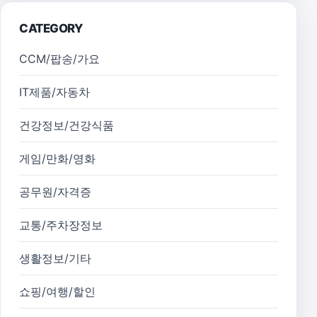
CATEGORY
CCM/팝송/가요
IT제품/자동차
건강정보/건강식품
게임/만화/영화
공무원/자격증
교통/주차장정보
생활정보/기타
쇼핑/여행/할인