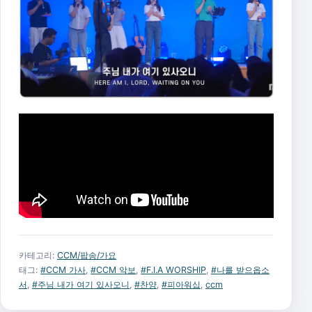
카테고리:
CCM/팝송/가요
태그:
#CCM 가사
,
#CCM 악보
,
#F.I.A WORSHIP
,
#나를 받으옵소
서
,
#주님 내가 여기 있사오니
,
#찬양
,
#피아워십
,
ccm