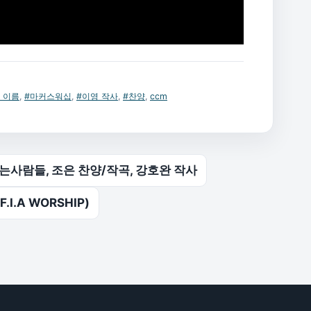
 이름
,
#마커스워십
,
#이영 작사
,
#찬양
,
ccm
뿌리는사람들, 조은 찬양/작곡, 강호완 작사
I.A WORSHIP)