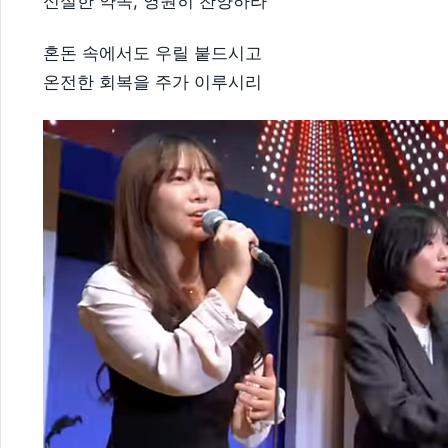
신실한 약속, 영원히 찬양하라
혼돈 속에서도 우릴 붙드시고
온전한 회복을 주가 이루시리