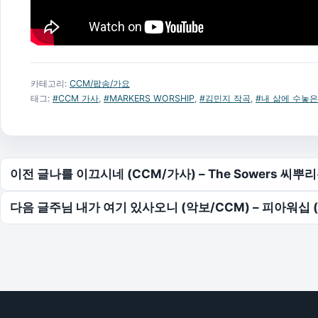
카테고리:
CCM/팝송/가요
태그:
#CCM 가사
,
#MARKERS WORSHIP
,
#김민지 작곡
,
#내 삶에 수놓은
글 탐색
이전 글
나를 이끄시네 (CCM/가사) – The Sowers 씨
다음 글
주님 내가 여기 있사오니 (악보/CCM) – 피아워십 (F.