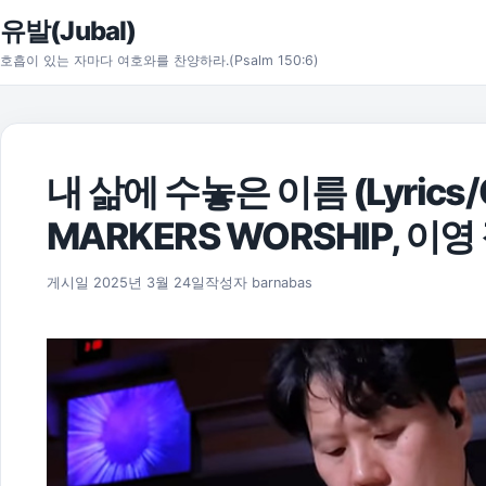
본문으로 건너뛰기
유발(Jubal)
호흡이 있는 자마다 여호와를 찬양하라.(Psalm 150:6)
내 삶에 수놓은 이름 (Lyrics
MARKERS WORSHIP, 이
게시일
2025년 3월 24일
작성자
barnabas