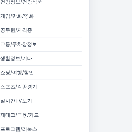
건강정보/건강식품
게임/만화/영화
공무원/자격증
교통/주차장정보
생활정보/기타
쇼핑/여행/할인
스포츠/각종경기
실시간TV보기
재테크/금융/카드
프로그램/리눅스