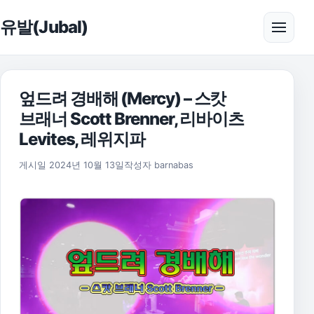
본문으로 건너뛰기
유발(Jubal)
메뉴 
엎드려 경배해 (Mercy) – 스캇
브래너 Scott Brenner, 리바이츠
Levites, 레위지파
2025년 11월 17일
게시일
2024년 10월 13일
작성자
barnabas