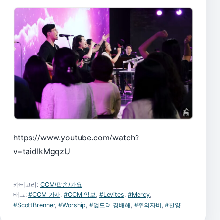
https://www.youtube.com/watch?
v=taidIkMgqzU
카테고리:
CCM/팝송/가요
태그:
#CCM 가사
,
#CCM 악보
,
#Levites
,
#Mercy
,
#ScottBrenner
,
#Worship
,
#엎드려 경배해
,
#주의자비
,
#찬양