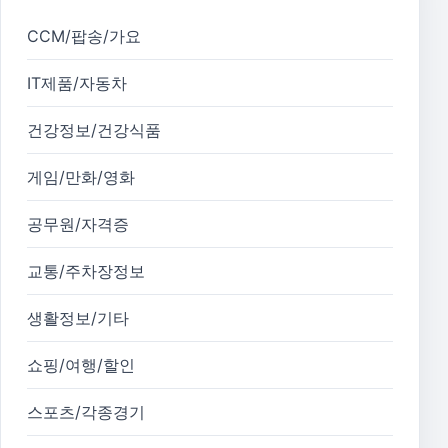
CCM/팝송/가요
IT제품/자동차
건강정보/건강식품
게임/만화/영화
공무원/자격증
교통/주차장정보
생활정보/기타
쇼핑/여행/할인
스포츠/각종경기