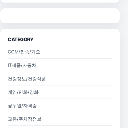
CATEGORY
CCM/팝송/가요
IT제품/자동차
건강정보/건강식품
게임/만화/영화
공무원/자격증
교통/주차장정보