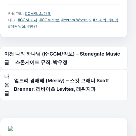
카테고리:
CCM/팝송/가요
태그:
#CCM 가사
,
#CCM 악보
,
#Yeram Worship
,
#사자와 어린양
,
#예람워십
,
#찬양
글 탐색
이전
나의 하나님 (K-CCM/악보) – Stonegate Music
글
스톤게이트 뮤직, 박우정
다
엎드려 경배해 (Mercy) – 스캇 브래너 Scott
음
Brenner, 리바이츠 Levites, 레위지파
글