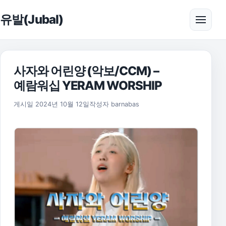
본문으로 건너뛰기
유발(Jubal)
메뉴 
사자와 어린양 (악보/CCM) –
예람워십 YERAM WORSHIP
2025년 11월 17일
게시일
2024년 10월 12일
작성자
barnabas