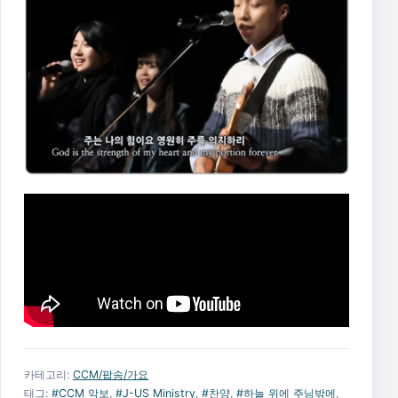
카테고리:
CCM/팝송/가요
태그:
#CCM 악보
,
#J-US Ministry
,
#찬양
,
#하늘 위에 주님밖에
,