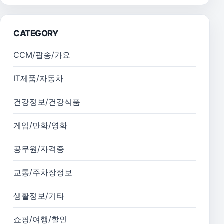
CATEGORY
CCM/팝송/가요
IT제품/자동차
건강정보/건강식품
게임/만화/영화
공무원/자격증
교통/주차장정보
생활정보/기타
쇼핑/여행/할인