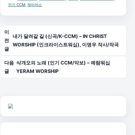
인기 CCM
,
제이어스
글 탐색
이
내가 달려갈 길 (신곡/K-CCM) – IN CHRIST
전
WORSHIP (인크라이스트워십), 이명우 작사/작곡
글
다음
삭개오의 노래 (인기 CCM/악보) – 예람워십
글
YERAM WORSHIP