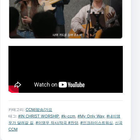
카테고리:
CCM/팝송/가요
태그:
#IN CHRIST WORSHIP
,
#k-ccm
,
#My Only Way
,
#내이명
우가 달려갈 길
,
#이명우 작사/작곡 #찬양
,
#인크라이스트워십
,
신곡
CCM