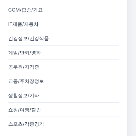
CCM/팝송/가요
IT제품/자동차
건강정보/건강식품
게임/만화/영화
공무원/자격증
교통/주차장정보
생활정보/기타
쇼핑/여행/할인
스포츠/각종경기