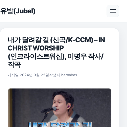
본문으로 건너뛰기
유발(Jubal)
메뉴 
내가 달려갈 길 (신곡/K-CCM) – IN
CHRIST WORSHIP
(인크라이스트워십), 이명우 작사/
작곡
2024년 9월 22일
게시일
2024년 9월 22일
작성자
barnabas