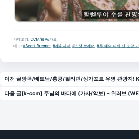
카테고리:
CCM/팝송/가요
태그:
#Scott Brenner
,
#레위지파
,
#스캇 브래너
,
#주 예수 나의 산 소망 
글 탐색
이전 글
방콕/베트남/홍콩/필리핀/싱가포르 유명 관광지! K
다음 글
[k-ccm] 주님의 바다에 (가사/악보) – 위러브 (WE