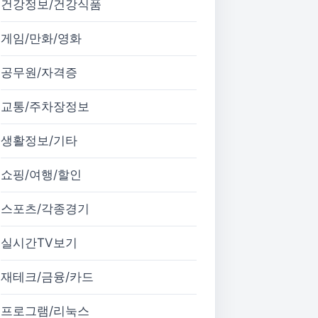
건강정보/건강식품
게임/만화/영화
공무원/자격증
교통/주차장정보
생활정보/기타
쇼핑/여행/할인
스포츠/각종경기
실시간TV보기
재테크/금융/카드
프로그램/리눅스