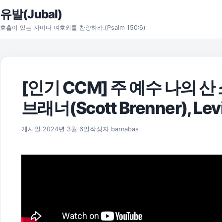
본문으로 건너뛰기
유발(Jubal)
호흡이 있는 자마다 여호와를 찬양하라.(Psalm 150:6)
[인기 CCM] 주 예수 나의 산
브래너(Scott Brenner), Lev
2026년 3월 15일
게시일
2024년 3월 6일
작성자
barnabas