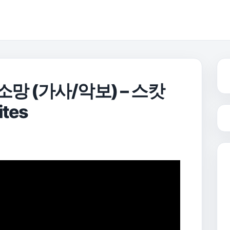
 소망 (가사/악보) – 스캇
ites