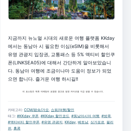
지금까지 뉴노멀 시대의 새로운 여행 플랫폼 KKday
에서는 동남아 시 필요한 이심(eSIM)을 비롯해서
유명 관광지 입장권, 교통패스 등 5% 액티비 할인쿠
폰(LINKSEA05)에 대해서 간단하게 알아보았습니
다. 동남아 여행에 조금이나마 도움이 정보가 되었
으면 합니다. 즐거운 여행 하시길!!
카테고리:
CCM/팝송/가요
,
쇼핑/여행/할인
태그:
#KKday 쿠폰
,
#KKday 할인코드
,
#동남아시아 여행
,
#방콕
,
#액티비티 할인쿠폰
,
#유명 관광지
,
KKday
,
베트남
,
싱가포르
,
필리
핀
,
홍콩