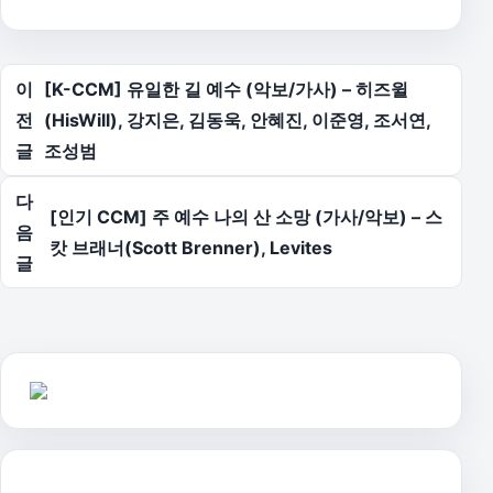
글 탐색
이
[K-CCM] 유일한 길 예수 (악보/가사) – 히즈윌
전
(HisWill), 강지은, 김동욱, 안혜진, 이준영, 조서연,
글
조성범
다
[인기 CCM] 주 예수 나의 산 소망 (가사/악보) – 스
음
캇 브래너(Scott Brenner), Levites
글