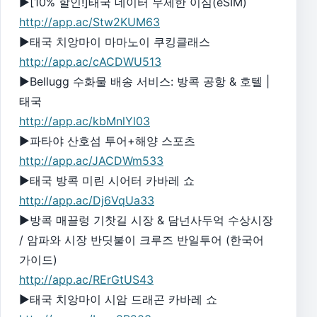
▶[10% 할인!]태국 데이터 무제한 이심(eSIM)
http://app.ac/Stw2KUM63
▶태국 치앙마이 마마노이 쿠킹클래스
http://app.ac/cACDWU513
▶Bellugg 수화물 배송 서비스: 방콕 공항 & 호텔 |
태국
http://app.ac/kbMnlYl03
▶파타야 산호섬 투어+해양 스포츠
http://app.ac/JACDWm533
▶태국 방콕 미린 시어터 카바레 쇼
http://app.ac/Dj6VqUa33
▶방콕 매끌렁 기찻길 시장 & 담넌사두억 수상시장
/ 암파와 시장 반딧불이 크루즈 반일투어 (한국어
가이드)
http://app.ac/RErGtUS43
▶태국 치앙마이 시암 드래곤 카바레 쇼