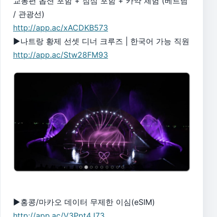
교통편 옵션 포함 + 점심 포함 + 카약 체험 (베트남
/ 관광선)
http://app.ac/xACDKB573
▶나트랑 황제 선셋 디너 크루즈 | 한국어 가능 직원
http://app.ac/Stw28FM93
▶홍콩/마카오 데이터 무제한 이심(eSIM)
http://app.ac/V3Ppt4J73