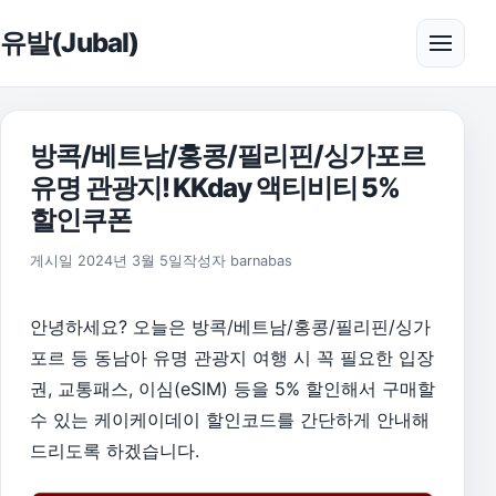
본문으로 건너뛰기
유발(Jubal)
메뉴 
방콕/베트남/홍콩/필리핀/싱가포르
유명 관광지! KKday 액티비티 5%
할인쿠폰
게시일
2024년 3월 5일
작성자
barnabas
안녕하세요? 오늘은 방콕/베트남/홍콩/필리핀/싱가
포르 등 동남아 유명 관광지 여행 시 꼭 필요한 입장
권, 교통패스, 이심(eSIM) 등을 5% 할인해서 구매할
수 있는 케이케이데이 할인코드를 간단하게 안내해
드리도록 하겠습니다.