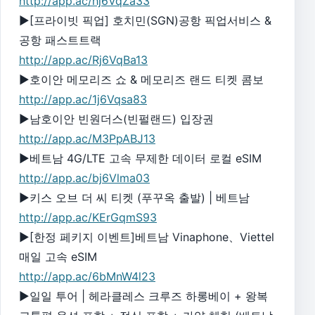
http://app.ac/hj6VqZa33
▶[프라이빗 픽업] 호치민(SGN)공항 픽업서비스 &
공항 패스트트랙
http://app.ac/Rj6VqBa13
▶호이안 메모리즈 쇼 & 메모리즈 랜드 티켓 콤보
http://app.ac/1j6Vqsa83
▶남호이안 빈원더스(빈펄랜드) 입장권
http://app.ac/M3PpABJ13
▶베트남 4G/LTE 고속 무제한 데이터 로컬 eSIM
http://app.ac/bj6Vlma03
▶키스 오브 더 씨 티켓 (푸꾸옥 출발) | 베트남
http://app.ac/KErGqmS93
▶[한정 페키지 이벤트]베트남 Vinaphone、Viettel
매일 고속 eSIM
http://app.ac/6bMnW4l23
▶일일 투어 | 헤라클레스 크루즈 하롱베이 + 왕복