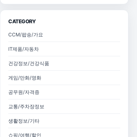
CATEGORY
CCM/팝송/가요
IT제품/자동차
건강정보/건강식품
게임/만화/영화
공무원/자격증
교통/주차장정보
생활정보/기타
쇼핑/여행/할인