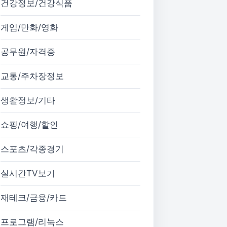
건강정보/건강식품
게임/만화/영화
공무원/자격증
교통/주차장정보
생활정보/기타
쇼핑/여행/할인
스포츠/각종경기
실시간TV보기
재테크/금융/카드
프로그램/리눅스