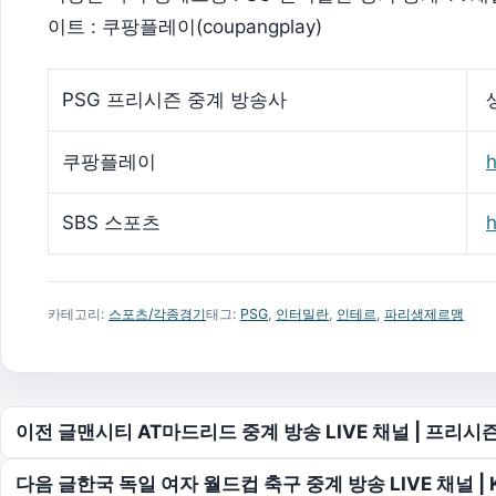
이트 : 쿠팡플레이(coupangplay)
PSG 프리시즌 중계 방송사
쿠팡플레이
h
SBS 스포츠
h
카테고리:
스포츠/각종경기
태그:
PSG
,
인터밀란
,
인테르
,
파리생제르맹
글 탐색
이전 글
맨시티 AT마드리드 중계 방송 LIVE 채널 | 프리시
다음 글
한국 독일 여자 월드컵 축구 중계 방송 LIVE 채널 | K