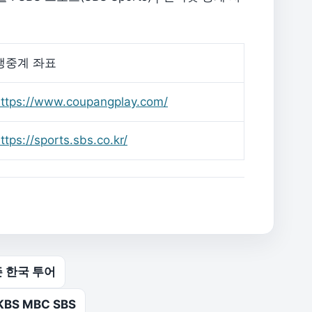
생중계 좌표
ttps://www.coupangplay.com/
ttps://sports.sbs.co.kr/
즌 한국 투어
BS MBC SBS