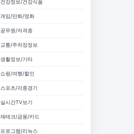
건강정보/건강식품
게임/만화/영화
공무원/자격증
교통/주차장정보
생활정보/기타
쇼핑/여행/할인
스포츠/각종경기
실시간TV보기
재테크/금융/카드
프로그램/리눅스