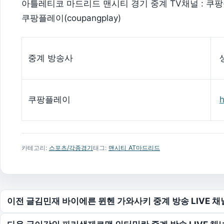
아틀레티코 마드리드 맨시티 경기 중계 TV채널 : 쿠팡플레이
쿠팡플레이(coupangplay)
중계 방송사
쿠팡플레이
h
카테고리:
스포츠/각종경기
태그:
맨시티 AT마드리드
글 탐색
이전 글
김민재 바이에른 뮌헨 가와사키 중계 방송 LIVE 채