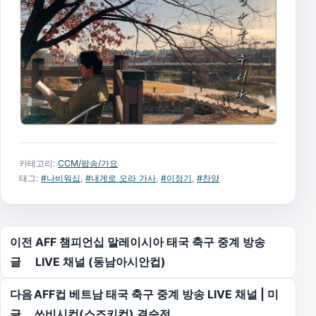
카테고리:
CCM/팝송/가요
태그:
#나비워십
,
#내게로 오라 가사
,
#이정기
,
#찬양
글 탐색
이전
AFF 챔피언십 말레이시아 태국 축구 중계 방송
글
LIVE 채널 (동남아시안컵)
다음
AFF컵 베트남 태국 축구 중계 방송 LIVE 채널 | 미
글
쓰비시컵(스즈키컵) 결승전