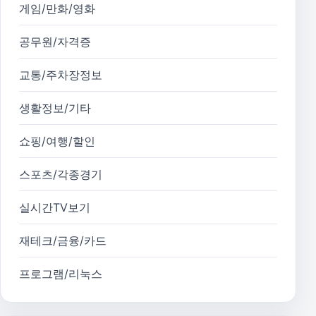
게임/만화/영화
공무원/자격증
교통/주차장정보
생활정보/기타
쇼핑/여행/할인
스포츠/각종경기
실시간TV보기
재테크/금융/카드
프로그램/리눅스