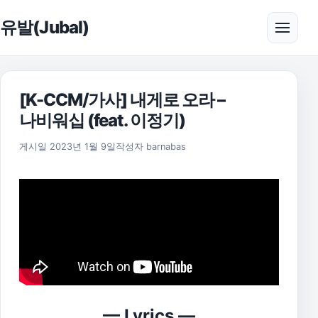
본문으로 건너뛰기
유발(Jubal)
메뉴 
[K-CCM/가사] 내게로 오라 –
나비워십 (feat. 이정기)
게시일
2023년 1월 9일
작성자
barnabas
— Lyrics —