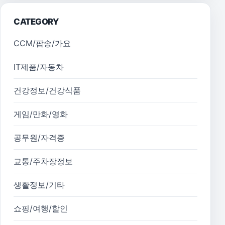
CATEGORY
CCM/팝송/가요
IT제품/자동차
건강정보/건강식품
게임/만화/영화
공무원/자격증
교통/주차장정보
생활정보/기타
쇼핑/여행/할인