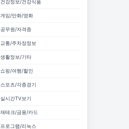
건강정보/건강식품
게임/만화/영화
공무원/자격증
교통/주차장정보
생활정보/기타
쇼핑/여행/할인
스포츠/각종경기
실시간TV보기
재테크/금융/카드
프로그램/리눅스