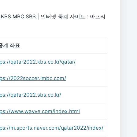
BS MBC SBS | 인터넷 중계 사이트 : 아프리
중계 좌표
ps://qatar2022.kbs.co.kr/qatar/
tps://2022soccer.imbc.com/
ps://qatar2022.sbs.co.kr/
tps://www.wavve.com/index.html
tps://m.sports.naver.com/qatar2022/index/