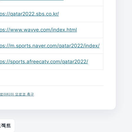
ps://qatar2022.sbs.co.kr/
tps://www.wavve.com/index.html
tps://m.sports.naver.com/qatar2022/index/
tps://sports.afreecatv.com/qatar2022/
로아티아 모로코 축구
프로젝트