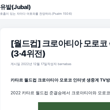
본문으로 건너뛰기
유발(Jubal)
호흡이 있는 자마다 여호와를 찬양하라.(Psalm 150:6)
[월드컵] 크로아티아 모로코 축
(3·4위전)
2026년 8월 1일
게시일
2022년 12월 17일
작성자
barnabas
카타르 월드컵 크로아티아 모로코 인터넷 생중계 TV방
2022 카타르 월드컵 준결승에서 크로아티아와 모로