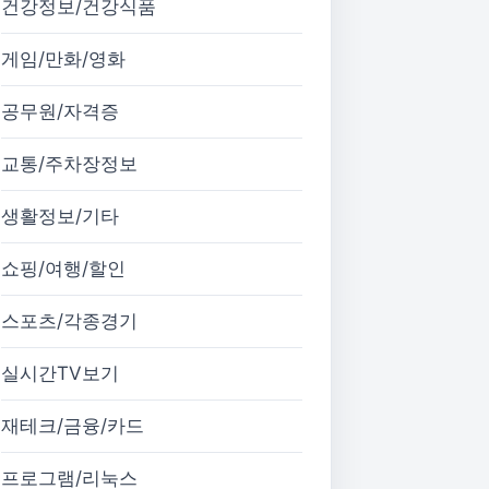
건강정보/건강식품
게임/만화/영화
공무원/자격증
교통/주차장정보
생활정보/기타
쇼핑/여행/할인
스포츠/각종경기
실시간TV보기
재테크/금융/카드
프로그램/리눅스