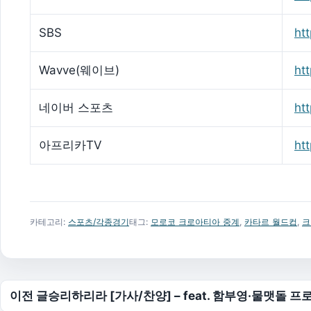
SBS
htt
Wavve(웨이브)
ht
네이버 스포츠
ht
아프리카TV
ht
카테고리:
스포츠/각종경기
태그:
모로코 크로아티아 중계
,
카타르 월드컵
,
크
글 탐색
이전 글
승리하리라 [가사/찬양] – feat. 함부영·물맷돌 