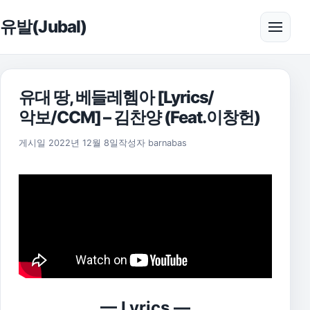
본문으로 건너뛰기
유발(Jubal)
메뉴 
유대 땅, 베들레헴아 [Lyrics/
악보/CCM] – 김찬양 (Feat.이창헌)
2025년 11월 17일
게시일
2022년 12월 8일
작성자
barnabas
— Lyrics —