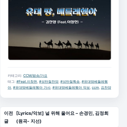
카테고리:
CCM/팝송/가요
태그:
#Feat.이창헌
,
#성탄절찬양
,
#성탄절특송
,
#유대땅베들레헴
아
,
#유대땅베들레헴아 가사
,
#유대땅베들레헴아 악보
,
ccm
,
김찬양
글 탐색
이전
[Lyrics/악보] 널 위해 울어요 – 손경민, 김정희
글
(원곡- 지선)