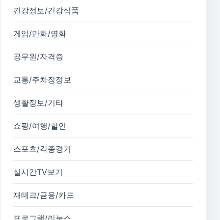
건강정보/건강식품
게임/만화/영화
공무원/자격증
교통/주차장정보
생활정보/기타
쇼핑/여행/할인
스포츠/각종경기
실시간TV보기
재테크/금융/카드
프로그램/리눅스