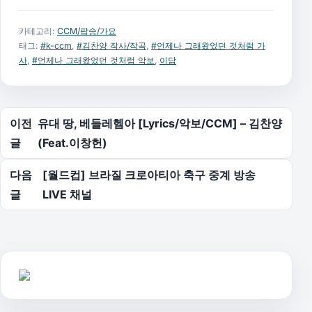
카테고리:
CCM/팝송/가요
태그:
#k-ccm
,
#김찬양 작사/작곡
,
#언제나 그래왔었던 것처럼 가
사
,
#언제나 그래왔었던 것처럼 악보
,
이담
글 탐색
이전
유대 땅, 베들레헴아 [Lyrics/악보/CCM] – 김찬양
글
(Feat.이창헌)
다음
[월드컵] 브라질 크로아티아 축구 중계 방송
글
LIVE 채널