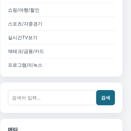
쇼핑/여행/할인
스포츠/각종경기
실시간TV보기
재테크/금융/카드
프로그램/리눅스
검색어:
검색
메타