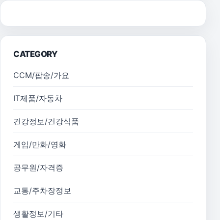
CATEGORY
CCM/팝송/가요
IT제품/자동차
건강정보/건강식품
게임/만화/영화
공무원/자격증
교통/주차장정보
생활정보/기타