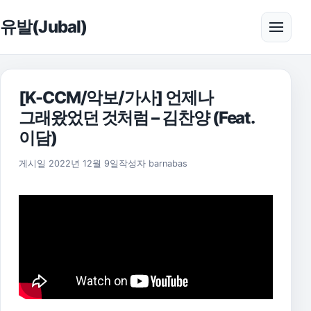
본문으로 건너뛰기
유발(Jubal)
메뉴 
[K-CCM/악보/가사] 언제나
그래왔었던 것처럼 – 김찬양 (Feat.
이담)
2025년 11월 17일
게시일
2022년 12월 9일
작성자
barnabas