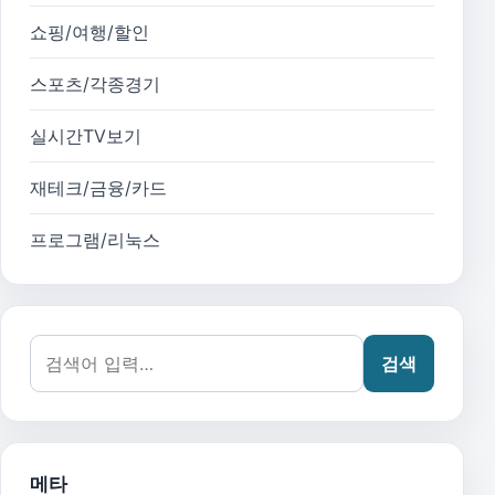
쇼핑/여행/할인
스포츠/각종경기
실시간TV보기
재테크/금융/카드
프로그램/리눅스
검색어:
검색
메타