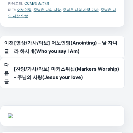
카테고리:
CCM/팝송/가요
태그:
어노인팅
,
주님은 나의 사랑
,
주님은 나의 사랑 가사
,
주님은 나
의 사랑 악보
글 탐색
이전
[영상/가사/악보] 어노인팅(Anointing) – 날 자녀
글
라 하시네(Who you say I Am)
다
[찬양/가사/악보] 마커스워십(Markers Worship)
음
– 주님의 사랑(Jesus your love)
글