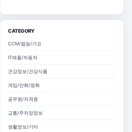
CATEGORY
CCM/팝송/가요
IT제품/자동차
건강정보/건강식품
게임/만화/영화
공무원/자격증
교통/주차장정보
생활정보/기타