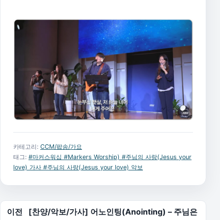
카테고리:
CCM/팝송/가요
태그:
#마커스워십 #Markers Worship) #주님의 사랑(Jesus your
love) 가사 #주님의 사랑(Jesus your love) 악보
글 탐색
이전
[찬양/악보/가사] 어노인팅(Anointing) – 주님은