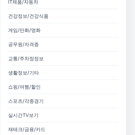
IT제품/자동차
건강정보/건강식품
게임/만화/영화
공무원/자격증
교통/주차장정보
생활정보/기타
쇼핑/여행/할인
스포츠/각종경기
실시간TV보기
재테크/금융/카드