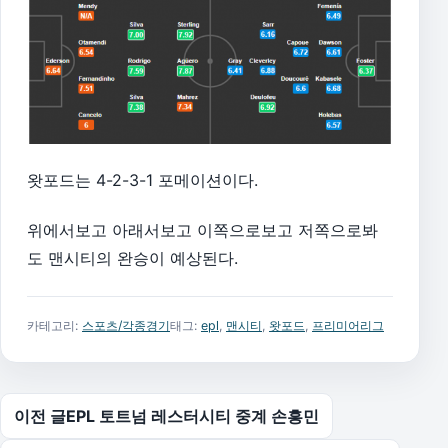
왓포드는 4-2-3-1 포메이션이다.
위에서보고 아래서보고 이쪽으로보고 저쪽으로봐
도 맨시티의 완승이 예상된다.
카테고리:
스포츠/각종경기
태그:
epl
,
맨시티
,
왓포드
,
프리미어리그
글 탐색
이전 글
EPL 토트넘 레스터시티 중계 손흥민