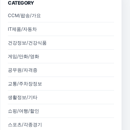
CATEGORY
CCM/팝송/가요
IT제품/자동차
건강정보/건강식품
게임/만화/영화
공무원/자격증
교통/주차장정보
생활정보/기타
쇼핑/여행/할인
스포츠/각종경기