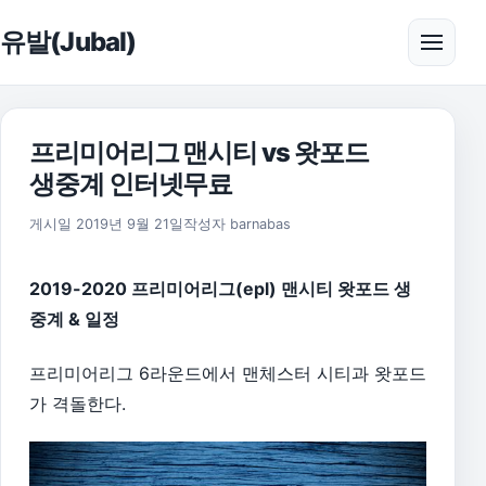
본문으로 건너뛰기
유발(Jubal)
메뉴 
프리미어리그 맨시티 vs 왓포드
생중계 인터넷무료
2026년 8월 1일
게시일
2019년 9월 21일
작성자
barnabas
2019-2020 프리미어리그(epl) 맨시티 왓포드 생
중계 & 일정
프리미어리그 6라운드에서 맨체스터 시티과 왓포드
가 격돌한다.