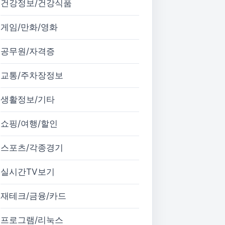
건강정보/건강식품
게임/만화/영화
공무원/자격증
교통/주차장정보
생활정보/기타
쇼핑/여행/할인
스포츠/각종경기
실시간TV보기
재테크/금융/카드
프로그램/리눅스