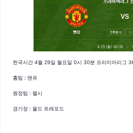
한국시간 4월 29일 월요일 0시 30분 프리미어리그 
홈팀 : 맨유
원정팀 : 첼시
경기장 : 올드 트래포드