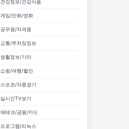
건강정보/건강식품
게임/만화/영화
공무원/자격증
교통/주차장정보
생활정보/기타
쇼핑/여행/할인
스포츠/각종경기
실시간TV보기
재테크/금융/카드
프로그램/리눅스