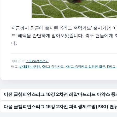
지금까지 최근에 출시된 ‘K리그 축덕카드’ 출시기념 이
드’ 혜택을 간단하게 알아보았습니다. 축구 팬들에게
다.
카테고리:
스포츠/각종경기
태그:
#KEB하나은행
,
K리그 축덕카드
,
K리그 축덕카드 입장권 할인
,
K리그
글 탐색
이전 글
챔피언스리그 16강 2차전 레알마드리드 아약스 중
다음 글
챔피언스리그 16강 2차전 파리생제르망(PSG) 맨