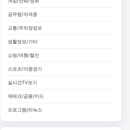
게임/만화/영화
공무원/자격증
교통/주차장정보
생활정보/기타
쇼핑/여행/할인
스포츠/각종경기
실시간TV보기
재테크/금융/카드
프로그램/리눅스