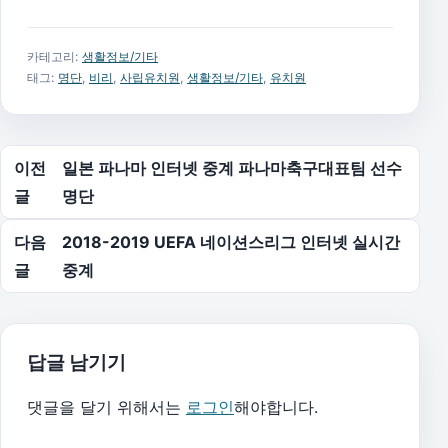
카테고리:
생활정보/기타
태그:
명단
,
비리
,
사립유치원
,
생활정보/기타
,
유치원
글 탐색
이전
일본 파나마 인터넷 중계 파나마축구대표팀 선수
글
명단
다음
2018-2019 UEFA 네이션스리그 인터넷 실시간
글
중계
답글 남기기
댓글을 달기 위해서는
로그인
해야합니다.