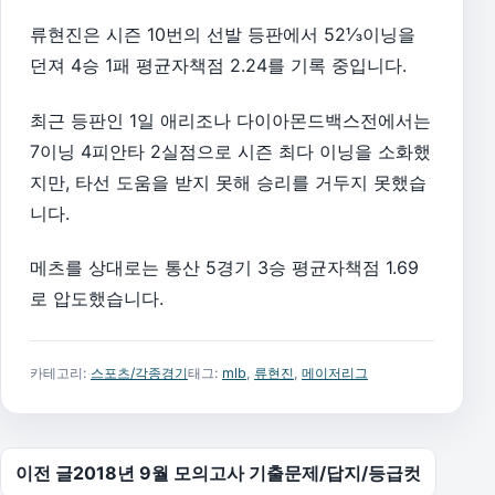
류현진은 시즌 10번의 선발 등판에서 52⅓이닝을
던져 4승 1패 평균자책점 2.24를 기록 중입니다.
최근 등판인 1일 애리조나 다이아몬드백스전에서는
7이닝 4피안타 2실점으로 시즌 최다 이닝을 소화했
지만, 타선 도움을 받지 못해 승리를 거두지 못했습
니다.
메츠를 상대로는 통산 5경기 3승 평균자책점 1.69
로 압도했습니다.
카테고리:
스포츠/각종경기
태그:
mlb
,
류현진
,
메이저리그
글 탐색
이전 글
2018년 9월 모의고사 기출문제/답지/등급컷