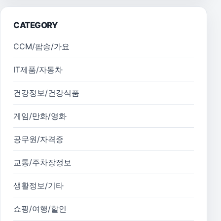
CATEGORY
CCM/팝송/가요
IT제품/자동차
건강정보/건강식품
게임/만화/영화
공무원/자격증
교통/주차장정보
생활정보/기타
쇼핑/여행/할인