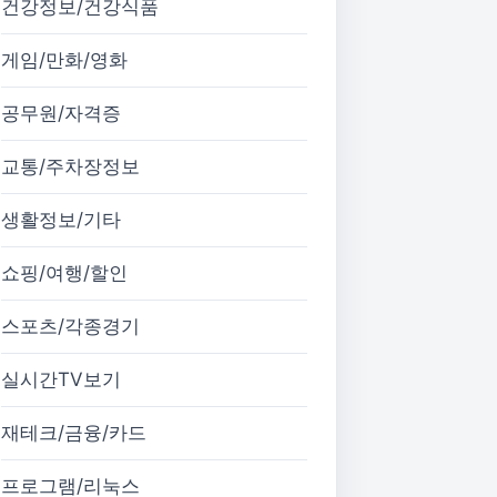
건강정보/건강식품
게임/만화/영화
공무원/자격증
교통/주차장정보
생활정보/기타
쇼핑/여행/할인
스포츠/각종경기
실시간TV보기
재테크/금융/카드
프로그램/리눅스