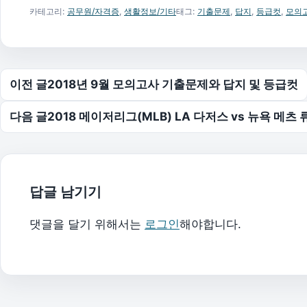
카테고리:
공무원/자격증
,
생활정보/기타
태그:
기출문제
,
답지
,
등급컷
,
모의
글 탐색
이전 글
2018년 9월 모의고사 기출문제와 답지 및 등급컷
다음 글
2018 메이저리그(MLB) LA 다저스 vs 뉴욕 메츠
답글 남기기
댓글을 달기 위해서는
로그인
해야합니다.