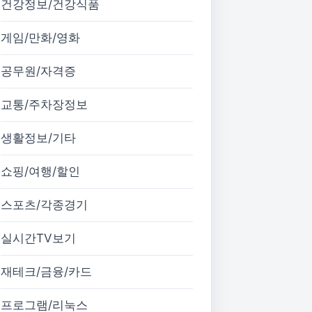
건강정보/건강식품
게임/만화/영화
공무원/자격증
교통/주차장정보
생활정보/기타
쇼핑/여행/할인
스포츠/각종경기
실시간TV보기
재테크/금융/카드
프로그램/리눅스