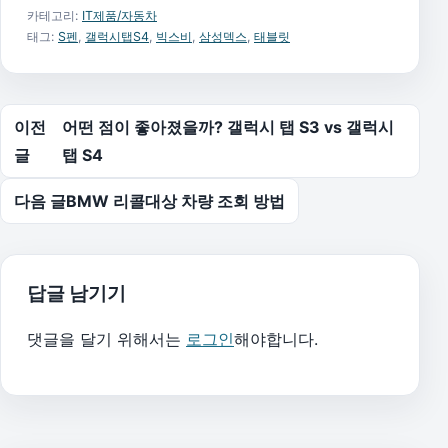
카테고리:
IT제품/자동차
태그:
S펜
,
갤럭시탭S4
,
빅스비
,
삼성덱스
,
태블릿
글 탐색
이전
어떤 점이 좋아졌을까? 갤럭시 탭 S3 vs 갤럭시
글
탭 S4
다음 글
BMW 리콜대상 차량 조회 방법
답글 남기기
댓글을 달기 위해서는
로그인
해야합니다.