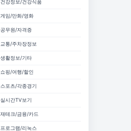
건강정보/건강식품
게임/만화/영화
공무원/자격증
교통/주차장정보
생활정보/기타
쇼핑/여행/할인
스포츠/각종경기
실시간TV보기
재테크/금융/카드
프로그램/리눅스