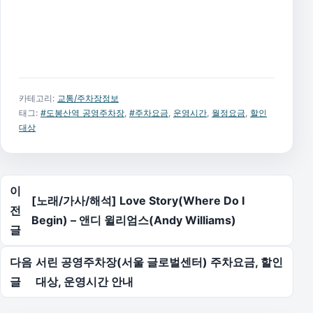
카테고리:
교통/주차장정보
태그:
#도봉산역 공영주차장
,
#주차요금
,
운영시간
,
월정요금
,
할인
대상
글 탐색
이
[노래/가사/해석] Love Story(Where Do I
전
Begin) – 앤디 윌리엄스(Andy Williams)
글
다음
서린 공영주차장(서울 글로벌센터) 주차요금, 할인
글
대상, 운영시간 안내