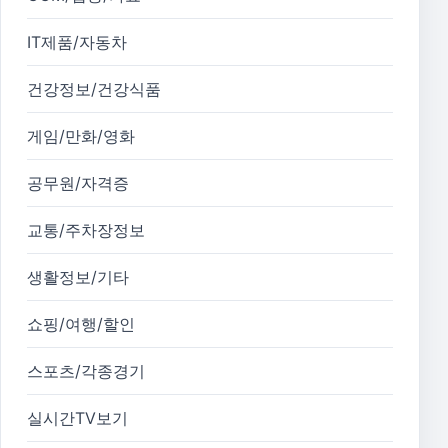
IT제품/자동차
건강정보/건강식품
게임/만화/영화
공무원/자격증
교통/주차장정보
생활정보/기타
쇼핑/여행/할인
스포츠/각종경기
실시간TV보기