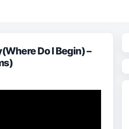
here Do I Begin) –
ms)