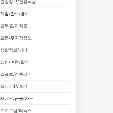
건강정보/건강식품
게임/만화/영화
공무원/자격증
교통/주차장정보
생활정보/기타
쇼핑/여행/할인
스포츠/각종경기
실시간TV보기
재테크/금융/카드
프로그램/리눅스