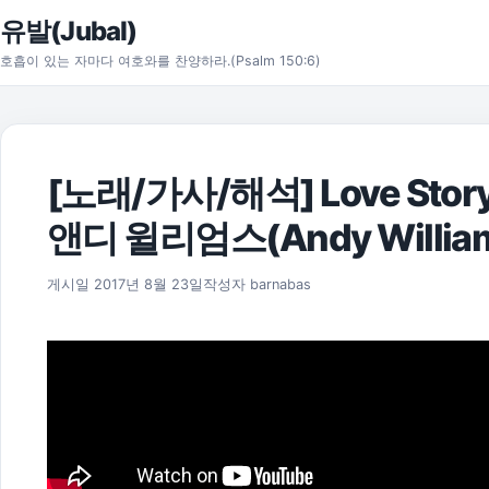
본문으로 건너뛰기
유발(Jubal)
호흡이 있는 자마다 여호와를 찬양하라.(Psalm 150:6)
[노래/가사/해석] Love Story(W
앤디 윌리엄스(Andy Willia
2021년 7월 14일
게시일
2017년 8월 23일
작성자
barnabas