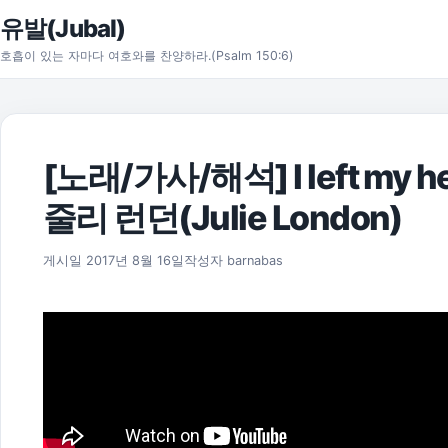
본문으로 건너뛰기
유발(Jubal)
호흡이 있는 자마다 여호와를 찬양하라.(Psalm 150:6)
[노래/가사/해석] I left my hea
줄리 런던(Julie London)
2021년 7월 15일
게시일
2017년 8월 16일
작성자
barnabas