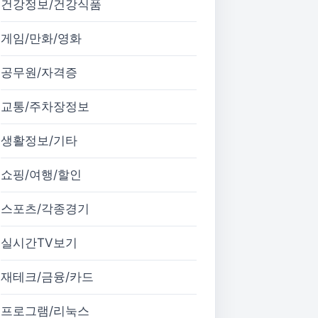
건강정보/건강식품
게임/만화/영화
공무원/자격증
교통/주차장정보
생활정보/기타
쇼핑/여행/할인
스포츠/각종경기
실시간TV보기
재테크/금융/카드
프로그램/리눅스