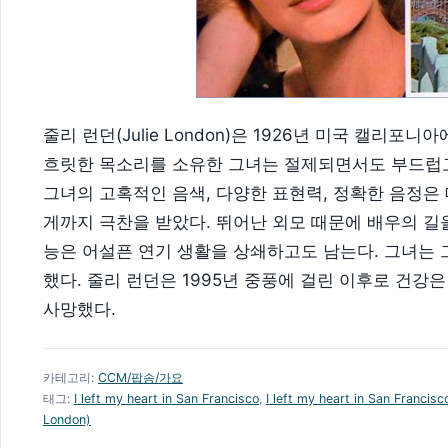
줄리 런던(Julie London)은 1926년 미국 캘리
흐릿한 목소리를 소유한 그녀는 절제되면서도 부드럽고
그녀의 고혹적인 음색, 다양한 표현력, 정확한 음정은
게까지 극찬을 받았다. 뛰어난 외모 때문에 배우의 길
능은 어설픈 연기 생활을 상쇄하고도 남는다. 그녀는 
했다. 줄리 런던은 1995년 중풍에 걸린 이후로 건강
사망했다.
카테고리:
CCM/팝송/가요
태그:
I left my heart in San Francisco
,
I left my heart in San Franci
London)